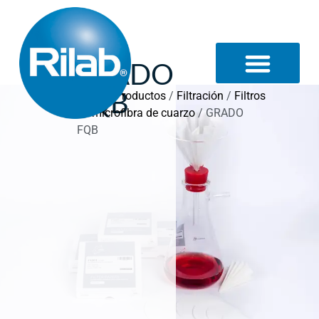
GRADO
FQB
Inicio
/
Productos
/
Filtración
/
Filtros
de microfibra de cuarzo
/ GRADO
FQB