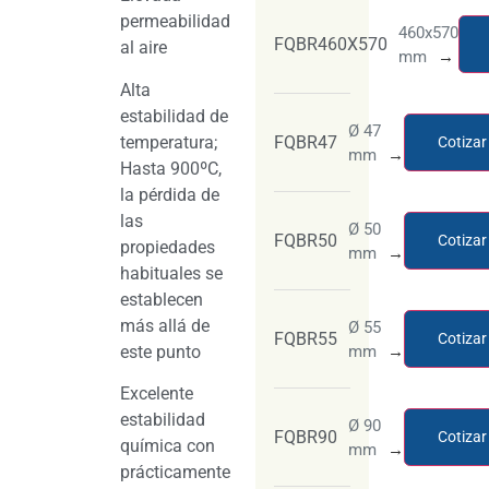
permeabilidad
460x570
FQBR460X570
al aire
mm
→
Alta
estabilidad de
Ø 47
temperatura;
FQBR47
Cotizar
mm
→
Hasta 900ºC,
la pérdida de
las
Ø 50
FQBR50
Cotizar
propiedades
mm
→
habituales se
establecen
más allá de
Ø 55
FQBR55
Cotizar
este punto
mm
→
Excelente
estabilidad
Ø 90
FQBR90
Cotizar
química con
mm
→
prácticamente