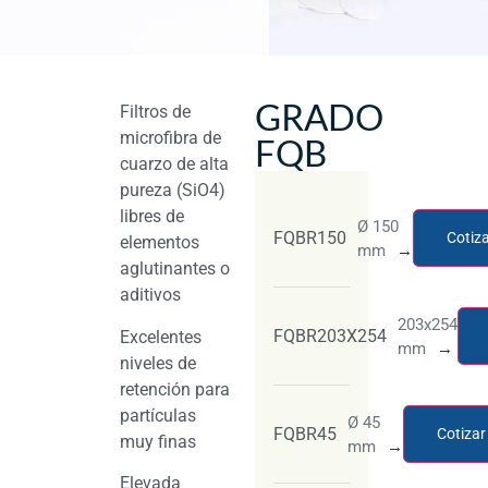
GRADO
Filtros de
microfibra de
FQB
cuarzo de alta
pureza (SiO4)
libres de
Ø 150
FQBR150
Cotiz
elementos
mm
→
aglutinantes o
aditivos
203x254
FQBR203X254
Excelentes
mm
→
niveles de
retención para
partículas
Ø 45
FQBR45
Cotizar
muy finas
mm
→
Elevada